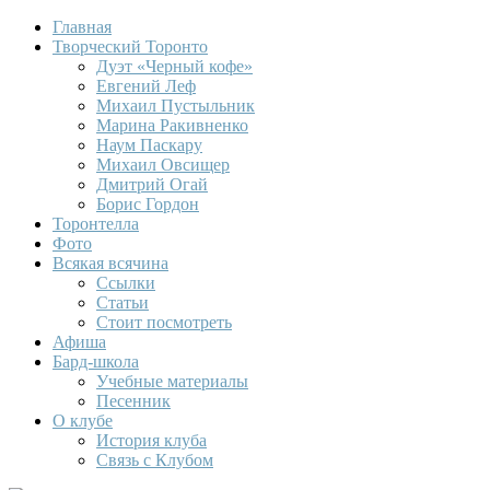
Главная
Творческий Торонто
Дуэт «Черный кофе»
Евгений Леф
Михаил Пустыльник
Марина Ракивненко
Наум Паскару
Михаил Овсищер
Дмитрий Огай
Борис Гордон
Торонтелла
Фото
Всякая всячина
Ссылки
Статьи
Стоит посмотреть
Афиша
Бард-школа
Учебные материалы
Песенник
О клубе
История клуба
Связь с Клубом